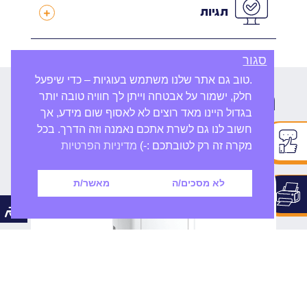
תגיות
סגור
.טוב גם אתר שלנו משתמש בעוגיות – כדי שיפעל
מוצרים נוספים
חלק, ישמור על אבטחה וייתן לך חוויה טובה יותר
בגדול היינו מאד רוצים לא לאסוף שום מידע, אך
שיכולים לעניין אותך
חשוב לנו גם לשרת אתכם נאמנה וזה הדרך. בכל
מקרה זה רק לטובתכם :-)
מדיניות הפרטיות
לא מסכים/ה
מאשר/ת
Kyocera Ecosys MA2600cwfx – מדפסת
משולבת צבעונית