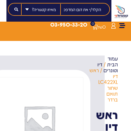
03-950-33-20
0
₪
0
עמוד
הבית
/
דיו
וטונרים
/ ראש
דיו
LC422XL
שחור
תואם
ברדר
ראש
דיו