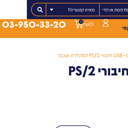
מאיזו קטגוריה?
03-950-33-20
0
₪
0
פי
דת ועכבר
מתאם מ- USB חיבורי PS/2