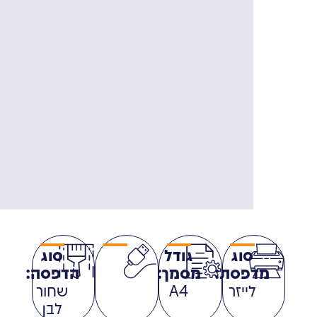
סוג
גודל
סוג
מדפסת:
מסמך:
הדפסה:
לייזר
A4
שחור
לבן