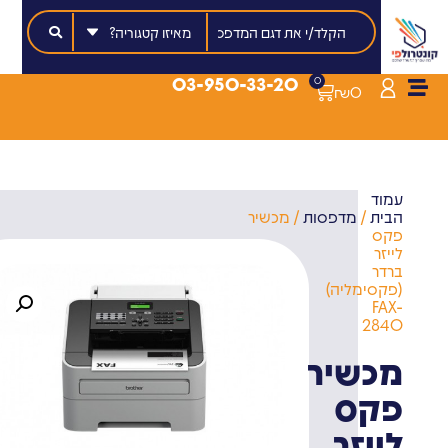
03-950-33-20
0
₪
0
עמוד
הבית
/
מדפסות
/ מכשיר
פקס
לייזר
ברדר
(פקסימליה)
FAX-
2840
מכשיר
פקס
לייזר