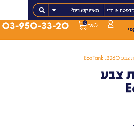
מאיזו קטגוריה?
03-950-33-20
0
₪
0
פי
EcoTank 
 צבע
E