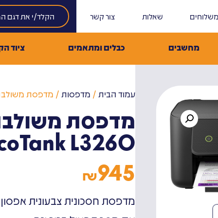
שלוחים
שאלות
צור קשר
מחשבים
כבלים ומתאמים
ציוד הק
עמוד הבית
/
מדפסות
/ מדפסת משולבת צבע L3260
מדפסת משולבת
coTank L3260
945
₪
מדפסת חסכונית צבעונית אפסון.