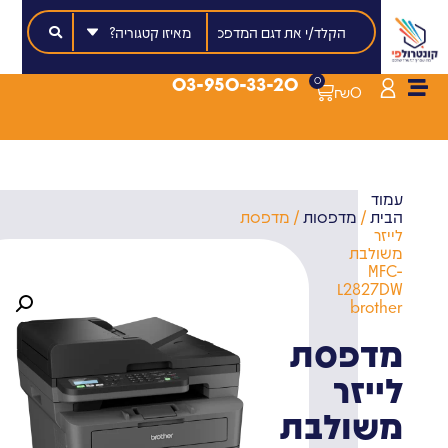
03-950-33-20
0
₪
0
עמוד
הבית
/
מדפסות
/ מדפסת
לייזר
משולבת
MFC-
L2827DW
brother
מדפסת
לייזר
משולבת