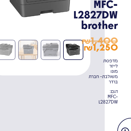
MFC-
L2827DW
brother
1,400
₪
1,250
₪
מדפסת
לייזר
מונו
משולבת- חברת
ברדר
דגם:
MFC-
L2827DW