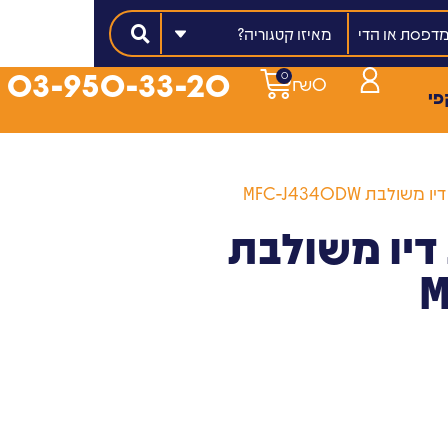
מאיזו קטגוריה?
03-950-33-20
0
₪
0
פי
בת ‎MFC-J4340DW
יו משולבת
‎