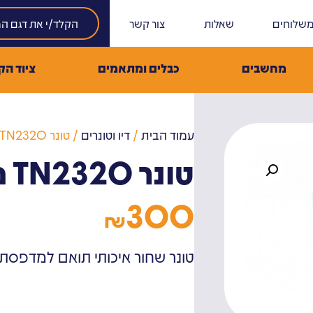
שלוחים
שאלות
צור קשר
מחשבים
כבלים ומתאמים
ציוד הק
עמוד הבית
/
דיו וטונרים
/ טונר TN2320 מקורי ברדר
טונר TN2320 מקורי ברדר
300
₪
טונר שחור איכותי תואם למדפסת