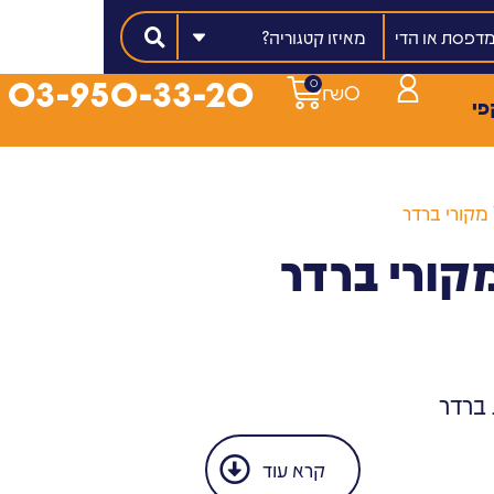
מאיזו קטגוריה?
03-950-33-20
0
₪
0
פי
 ברדר
קרא עוד