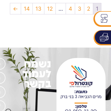
←
14
13
12
…
4
3
2
1
נשמח
לעמוד
בקשר
כתובת:
מרים הנביאה 3 בני ברק
טלפון:
03-950-33-20