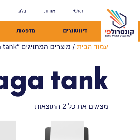
ראשי
אודות
בלוג
מ
דיו וטונרים
מדפסות
עמוד הבית
/ מוצרים המתויגים “maga tank”
aga tank
מציגים את כל ⁦2⁩ התוצאות