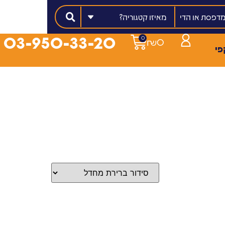
מאיזו קטגוריה?
03-950-33-20
0
₪
0
פי