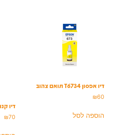
דיו אפסון T6734 תואם צהוב
₪
60
דיו קנון GI-40 מקורי צ
הוספה לסל
₪
70