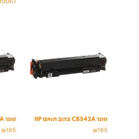
הוספה
טונר CB542A צהוב תואם HP
טונר CE322A צהוב תואם HP
₪
165
₪
165