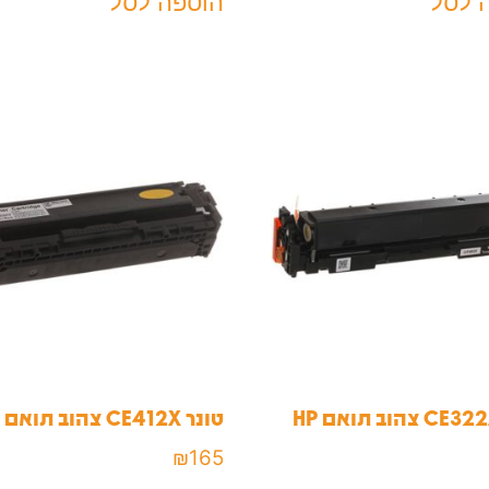
 לסל
הוספה לסל
טונר CE412X צהוב תואם HP
₪
165