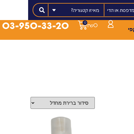
מאיזו קטגוריה?
03-950-33-20
0
₪
0
פי