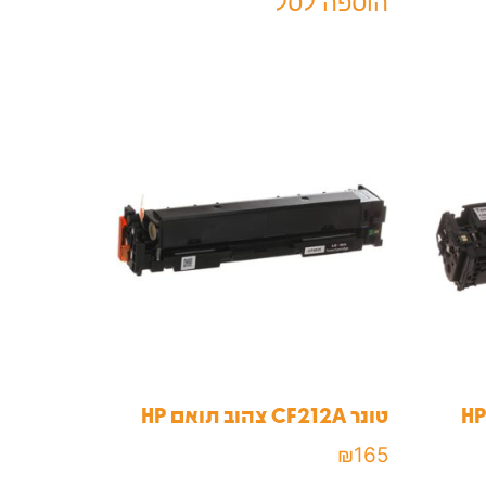
הוספה לסל
טונר CF212A צהוב תואם HP
₪
165