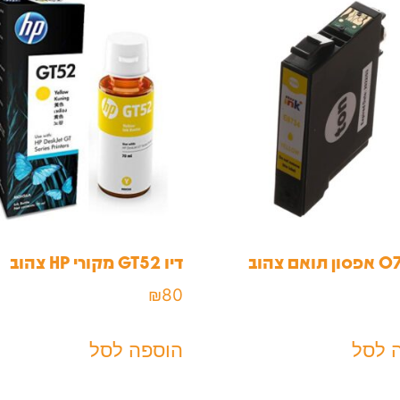
דיו GT52 מקורי HP צהוב
₪
80
 לסל
הוספה לסל