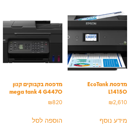
מדפסת EcoTank
מדפסת בקבוקים קנון
mega tank 4 G4470
L14150
₪
820
₪
2,610
מידע נוסף
הוספה לסל