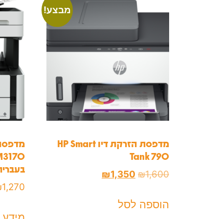
מבצע!
מדפסת ‏הזרקת דיו HP Smart
מדפסת 
Tank 790
בעברית
₪
1,350
₪
1,600
₪
1,270
הוספה לסל
מידע 