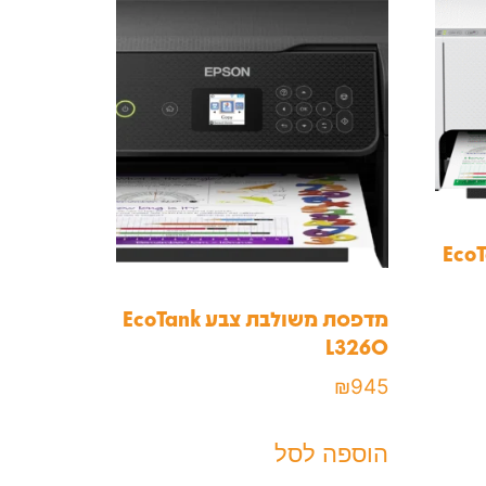
ת צבע EcoTank
מדפסת משולבת צבע EcoTank
L3260
₪
945
הוספה לסל