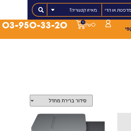
מאיזו קטגוריה?
03-950-33-20
0
₪
0
פי