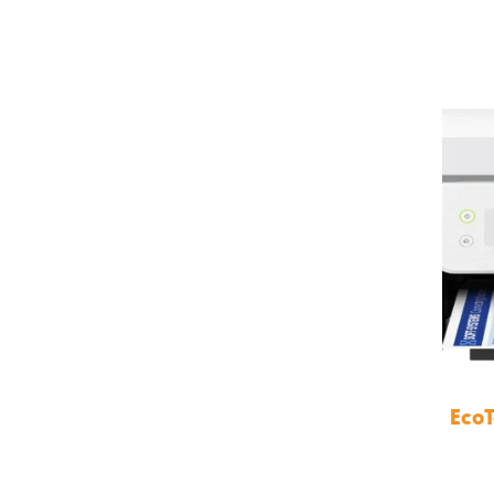
ת צבע EcoTank