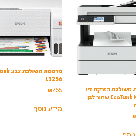
מדפסת משולב
L3256
משולבת הזרקת דיו
₪
755
EcoTank M3170 שחור לבן
מידע נוסף
נוסף