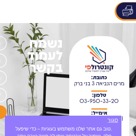
נשמח
לעמוד
בקשר
כתובת:
מרים הנביאה 3 בני ברק
טלפון:
03-950-33-20
אימייל:
support@ctrl-p.co.il
סגור
.טוב גם אתר שלנו משתמש בעוגיות – כדי שיפעל
שעות פתיחה: