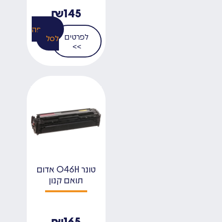
₪
145
הוספה
לפרטים
לסל
>>
טונר 046H אדום
תואם קנון
₪
165