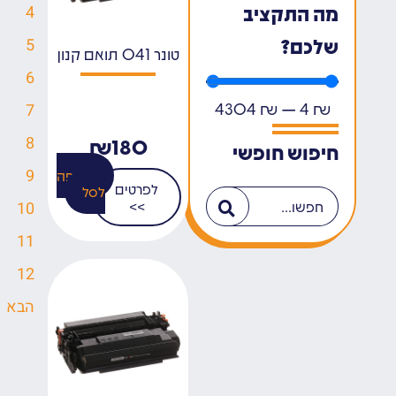
מה התקציב
4
שלכם?
5
טונר 041 תואם קנון
6
4304
₪
—
4
₪
7
8
₪
180
חיפוש חופשי
9
הוספה
לפרטים
לסל
>>
10
11
12
הבא