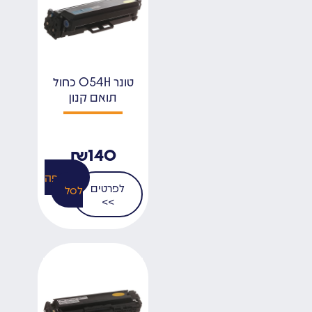
טונר 054H כחול
תואם קנון
₪
140
הוספה
לפרטים
לסל
>>