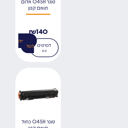
טונר 045H אדום
תואם קנון
₪
140
הוספה
לפרטים
לסל
>>
טונר 045H כחול
תואם קנון