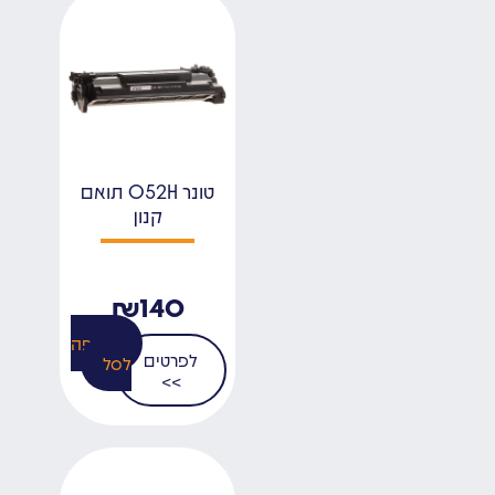
טונר 052H תואם
קנון
₪
140
הוספה
לפרטים
לסל
>>