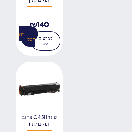
₪
140
הוספה
לפרטים
לסל
>>
טונר 045H צהוב
תואם קנון