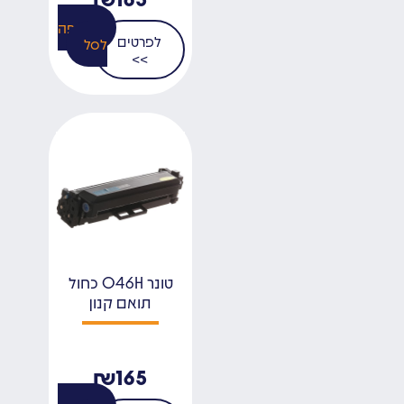
הוספה
לפרטים
לסל
>>
טונר 046H כחול
תואם קנון
₪
165