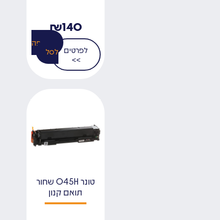
₪
140
הוספה
לפרטים
לסל
>>
טונר 045H שחור
תואם קנון