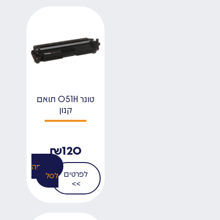
טונר 051H תואם
קנון
₪
120
הוספה
לפרטים
לסל
>>