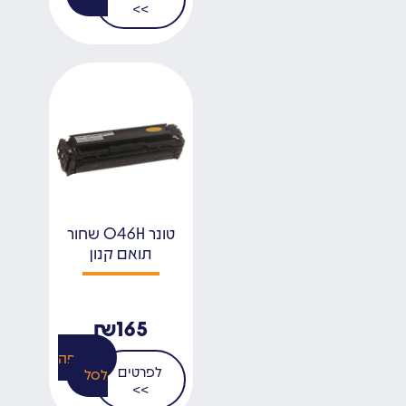
>>
טונר 046H שחור
תואם קנון
₪
165
הוספה
לפרטים
לסל
>>