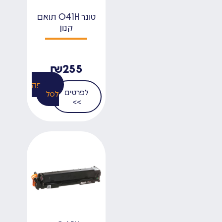
טונר 041H תואם
קנון
₪
255
הוספה
לפרטים
לסל
>>