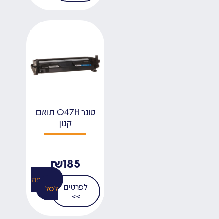
טונר 047H תואם
קנון
₪
185
הוספה
לפרטים
לסל
>>