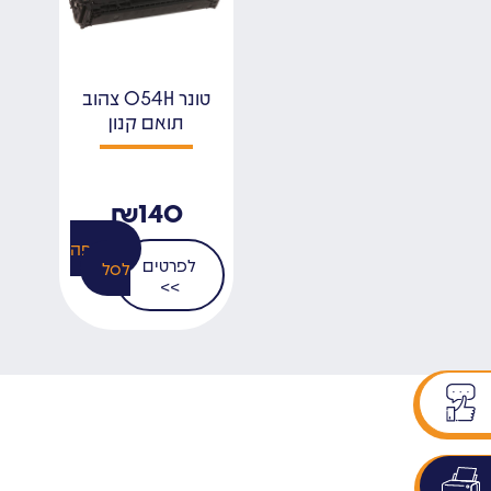
טונר 054H צהוב
תואם קנון
₪
140
הוספה
לפרטים
לסל
>>