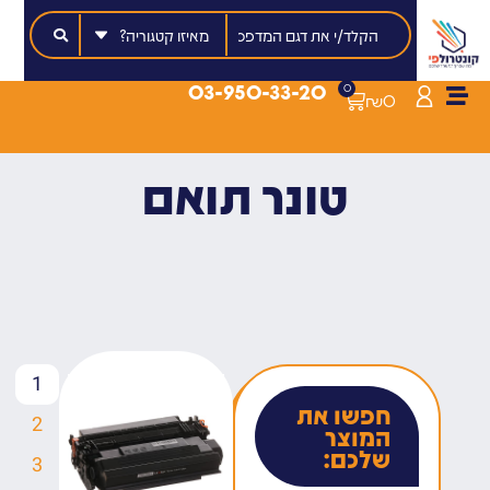
03-950-33-20
0
₪
0
טונר תואם
1
חפשו את
2
המוצר
שלכם:
3