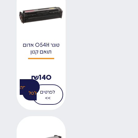
טונר 054H אדום
תואם קנון
₪
140
הוספה
לפרטים
לסל
>>