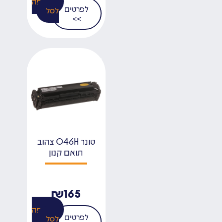
הוספה
לפרטים
לסל
>>
טונר 046H צהוב
תואם קנון
₪
165
הוספה
לפרטים
לסל