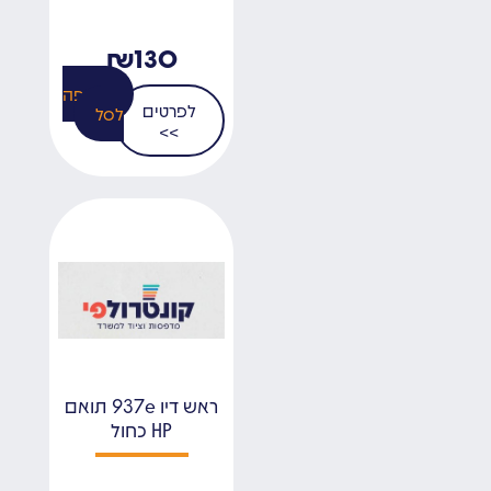
₪
130
הוספה
לפרטים
לסל
>>
ראש דיו 937e תואם
HP כחול