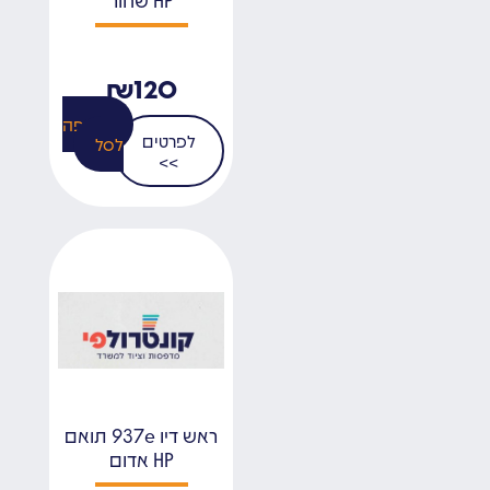
₪
120
הוספה
לפרטים
לסל
>>
ראש דיו 937e תואם
HP אדום