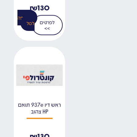
₪
130
הוספה
לפרטים
לסל
>>
ראש דיו 937e תואם
HP צהוב
₪
130