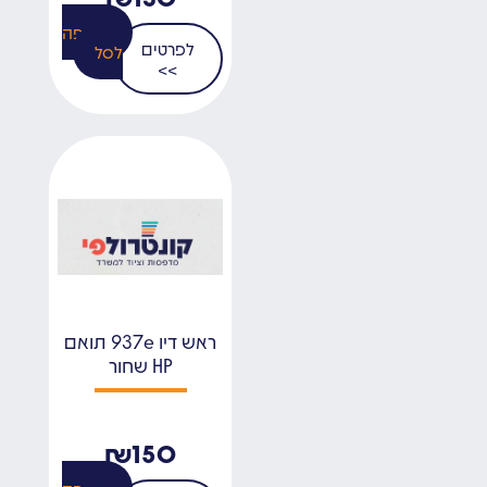
הוספה
לפרטים
לסל
>>
ראש דיו 937e תואם
HP שחור
₪
150