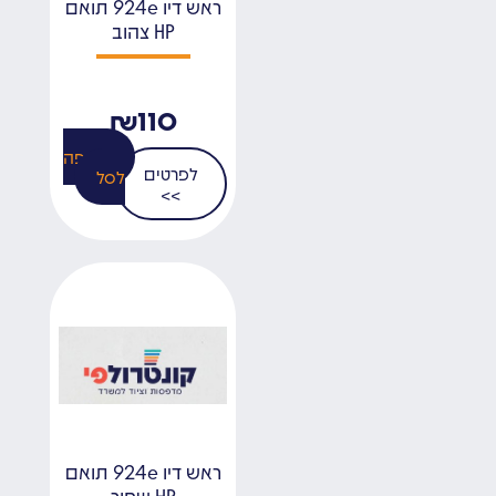
ראש דיו 924e תואם
HP צהוב
₪
110
הוספה
לפרטים
לסל
>>
ראש דיו 924e תואם
HP שחור