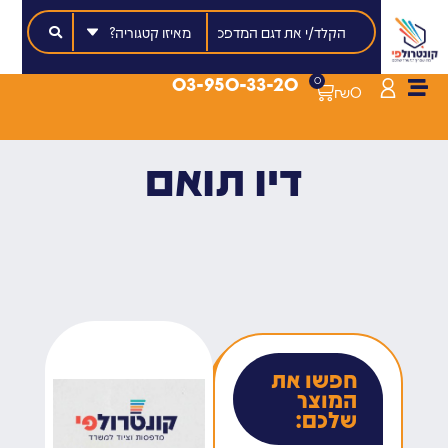
03-950-33-20
0
₪
0
דיו תואם
חפשו את
המוצר
שלכם: