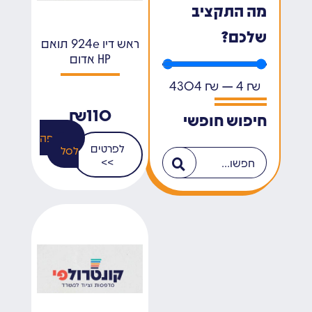
מה התקציב
שלכם?
ראש דיו 924e תואם
HP אדום
4304
₪
—
4
₪
₪
110
חיפוש חופשי
הוספה
לפרטים
לסל
>>