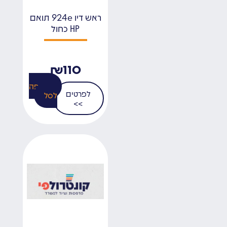
ראש דיו 924e תואם
HP כחול
₪
110
הוספה
לפרטים
לסל
>>